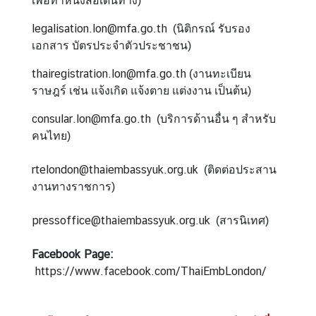
เพื่อทำหนังสือเดินทาง)
า
legalisation.lon@mfa.go.th
ร
(นิติกรณ์ รับรอง
เอกสาร บัตรประจำตัวประชาชน)
ด้
า
thairegistration.lon@mfa.go.th
(งานทะเบียน
น
ราษฎร์ เช่น แจ้งเกิด แจ้งตาย แต่งงาน เป็นต้น)
ก
ง
consular.lon@mfa.go.th
(บริการด้านอื่น ๆ สำหรับ
สุ
คนไทย)
ล
rtelondon@thaiembassyuk.org.uk
(ติดต่อประสาน
งานทางราชการ)
ข้
อ
pressoffice@thaiembassyuk.org.uk
(สารนิเทศ)
มู
ล
Facebook Page:
สำ
https://www.facebook.com/ThaiEmbLondon/
ห
รั
บ