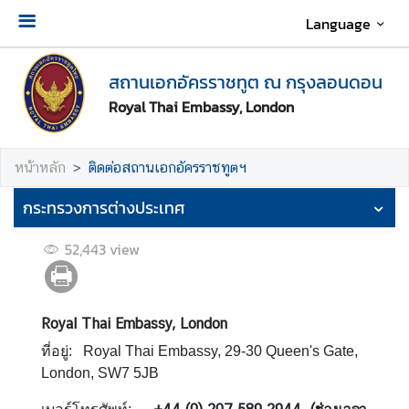
Language
เ
สถานเอกอัครราชทูต ณ กรุงลอนดอน
กี่
ย
Royal Thai Embassy, London
ว
กั
หน้าหลัก
ติดต่อสถานเอกอัครราชทูตฯ
บ
ส
กระทรวงการต่างประเทศ
ถ
า
52,443
view
น
เ
อ
ก
Royal Thai Embassy
, London
อั
ที่อยู่: Royal Thai Embassy, 29-30 Queen's Gate,
ค
London, SW7 5JB
ร