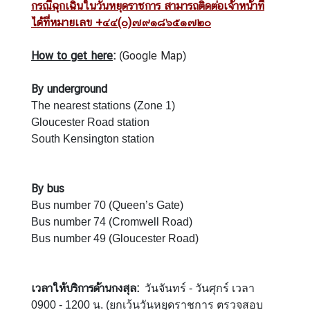
กรณีฉุกเฉินในวันหยุดราชการ สามารถติดต่อเจ้าหน้าที่
ค
ได้ที่หมายเลข +๔๔(๐)๗๙๑๘๖๕๑๗๒๐
น
ไ
How to get here
:
Google Map
(
)
ท
ย
By underground
The nearest stations (Zone 1)
ค
Gloucester Road station
ว
South Kensington station
า
ม
สั
By bus
ม
Bus number 70 (Queen’s Gate)
พั
Bus number 74 (Cromwell Road)
น
Bus number 49 (Gloucester Road)
ธ์
ไ
ท
เวลาให้บริการด้านกงสุล:
ย
วันจันทร์ - วันศุกร์ เวลา
0900 - 1200 น. (ยกเว้นวันหยุดราชการ ตรวจสอบ
-