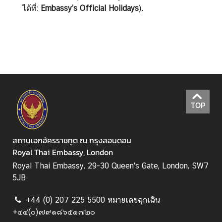
Embassy’s Official Holidays
ได้ที่:
ส
).
ห
ร
า
ช
อ
า
ณ
า
TOP
จั
ก
สถานเอกอัครราชทูต ณ กรุงลอนดอน
ร
Royal Thai Embassy, London
Royal Thai Embassy, 29-30 Queen's Gate, London, SW7
ค
5JB
ว
า
+44 (0) 207 225 5500 หมายเลขฉุกเฉิน
ม
+๔๔(๐)๗๙๑๘๖๕๑๗๒๐
สั