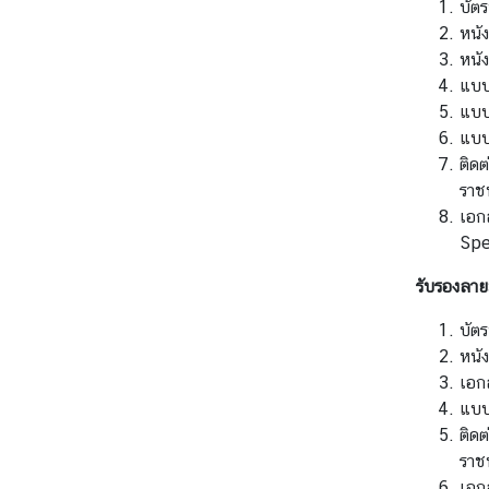
บัต
น
หนัง
เ
หนัง
อ
แบบฟ
ก
แบบฟ
อั
แบบฟ
ค
ติดต
ร
ราช
ร
เอก
า
Spe
ช
ทู
รับรองลาย
ต
บัต
ฯ
หนัง
T
เอกส
h
แบบฟ
a
ติดต
i
ราช
l
เอก