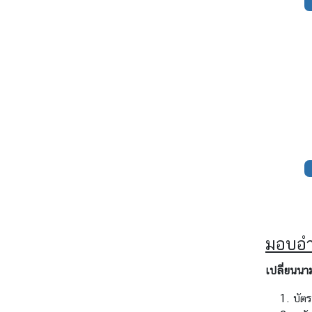
า
ร
ด้
า
น
ก
ง
สุ
ล
ข้
อ
มู
ล
มอบอ
สำ
เปลี่ยนนา
ห
รั
บัต
บ