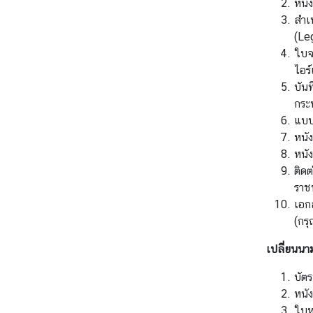
หนัง
ค
สำเ
น
(Le
ไ
ใบจ
ท
ไอร
ย
บัน
กระ
ค
แบบ
ว
หนั
า
หนั
ม
ติดต
สั
ราชท
ม
เอก
พั
(กร
น
ธ์
เปลี่ยนนา
ไ
ท
บัต
ย
หนัง
-
ใบห