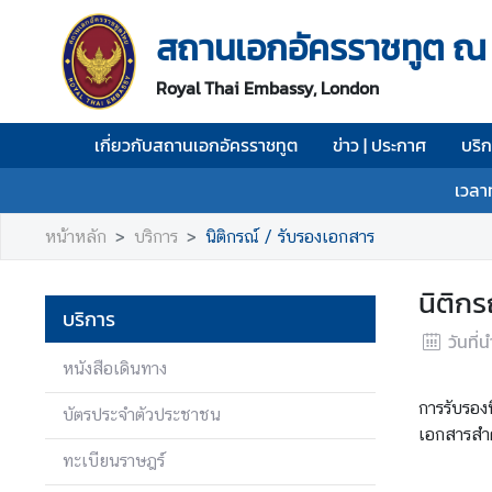
สถานเอกอัครราชทูต ณ
เ
Royal Thai Embassy, London
กี่
ย
เกี่ยวกับสถานเอกอัครราชทูต
ข่าว | ประกาศ
บริ
ว
กั
เวลา
บ
ส
หน้าหลัก
บริการ
นิติกรณ์ / รับรองเอกสาร
ถ
า
นิติกร
น
บริการ
เ
วันที่
อ
หนังสือเดินทาง
ก
การรับรอง
อั
บัตรประจำตัวประชาชน
เอกสารสำคั
ค
ทะเบียนราษฎร์
ร