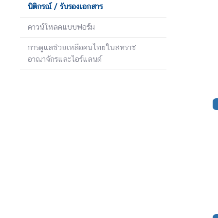
ร
นิติกรณ์ / รับรองเอกสาร
า
ช
ดาวน์โหลดแบบฟอร์ม
ทู
ต
การดูแลช่วยเหลือคนไทยในสหราช
อาณาจักรและไอร์แลนด์
ข่
า
ว
|
ป
ร
ะ
ก
า
ศ
บ
ริ
ก