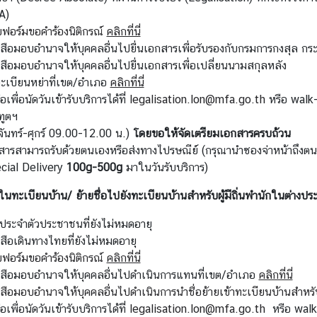
A)
ฟอร์มขอคำร้องนิติกรณ์
คลิกที่นี่
งสือมอบอำนาจให้บุคคลอื่นไปยื่นเอกสารเพื่อรับรองกับกรมการกงสุล 
งสือมอบอำนาจให้บุคคลอื่นไปยื่นเอกสารเพื่อเปลี่ยนนามสกุลหลัง
ะเบียนหย่าที่เขต/อำเภอ
คลิกที่นี่
่อเพื่อนัดวันเข้ารับบริการได้ที่
legalisation.lon@mfa.go.th
หรือ walk-
ทูตฯ
จันทร์-ศุกร์ 09.00-12.00 น.)
โดยขอให้จัดเตรียมเอกสารครบถ้วน
สารสามารถรับด้วยตนเองหรือส่งทางไปรษณีย์ (กรุณานำซองจ่าหน้าถึง
cial Delivery
100g-500g
มาในวันรับบริการ)
อในทะเบียนบ้าน/ ย้ายชื่อไปยังทะเบียนบ้านสำหรับผู้มีถิ่นพำนักในต่างปร
รประจำตัวประชาชนที่ยังไม่หมดอายุ
สือเดินทางไทยที่ยังไม่หมดอายุ
ฟอร์มขอคำร้องนิติกรณ์
คลิกที่นี่
งสือมอบอำนาจให้บุคคลอื่นไปดำเนินการแทนที่เขต/อำเภอ
คลิกที่นี่
สือมอบอำนาจให้บุคคลอื่นไปดำเนินการนำชื่อย้ายเข้าทะเบียนบ้านสำหรับผู
่อเพื่อนัดวันเข้ารับบริการได้ที่
legalisation.lon@mfa.go.th
หรือ walk