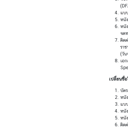
ส
(DF
ห
แบบ
ร
หนั
า
หนั
ช
จดท
อ
ติดต
า
ราช
ณ
(วัน
า
เอก
จั
Spe
ก
เปลี่ยนชื่
ร
บัต
หนัง
ค
แบบ
ว
หนั
า
หนัง
ม
ติดต
สั