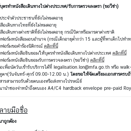
บุตรทำหนังสือเดินทางไปต่างประเทศ/รับการตรวจลงตรา (ขอวีซ่า)
รประจำตัวประชาชนที่ยังไม่หมดอายุ
สือเดินทางไทยที่ยังไม่หมดอายุ
สือเดินทางต่างชาติที่ยังไม่หมดอายุ กรณีบิดาหรือมารดาต่างชาติ
ฟอร์มหนังสือมอบอำนาจ (กรณีเด็กอายุต่ำกว่า 15 และผู้ที่พาเด็กไปทำ
ฟอร์มขอคำร้องนิติกรณ์
คลิกที่นี่
ฟอร์มหนังสือยินยอมให้บุตรทำหนังสือเดินทางไปต่างประเทศ
คลิกที่นี่
ฟอร์มหนังสือยินยอมรับการตรวจลงตรา (ขอวีซ่า)
คลิกที่นี่
่อเพื่อนัดวันเข้ารับบริการได้ที่
legalisation.lon@mfa.go.th
หรือ walk-
ูตฯ(วันจันทร์-ศุกร์ 09.00-12.00 น.)
โดยขอให้จัดเตรียมเอกสารครบถ้
สารสามารถรับด้วยตนเองหรือส่งทางไปรษณีย์
ุณานำซองจ่าหน้าถึงตนเอง A4/C4 hardback envelope pre-paid Roy
ลายมือชื่อ
นาถูกต้อง