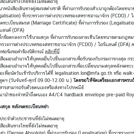
สือเดินทางไทยที่ยังไม่หมดอายุ
นาหนังสือเดินทางคู่สมรสต่างชาติ ที่ผ่านการรับรองสำเนาถูกต้องโด
galisation) ที่กระทรวงการต่างประเทศของสหราชอาณาจักร (FCDO) / ไ
ดทะเบียนสมรส (Marriage Certificate) ที่ผ่านการรับรอง (Legalisat
์แลนด์ (DFA)
ทึกข้อตกลงการใช้นามสกุล ที่ผ่านการรับรองลายเซ็นโดยทนายตามกฎหมา
ทรวงการต่างประเทศของสหราชอาณาจักร (FCDO) / ไอร์แลนด์ (DFA)
ค
ฟอร์มขอคำร้องนิติกรณ์
คลิกที่นี่
งสือมอบอำนาจให้บุคคลอื่นไปยื่นเอกสารเพื่อรับรองกับกรมการกงสุล 
งสือมอบอำนาจให้บุคคลอื่นไปยื่นเอกสารเพื่อเปลี่ยนนามสกุลหลังจดทะ
่อเพื่อนัดวันเข้ารับบริการได้ที่
legalisation.lon@mfa.go.th
หรือ walk-
ูตฯ (วันจันทร์-ศุกร์ 09.00-12.00 น.)
โดยขอให้จัดเตรียมเอกสารครบถ
สารสามารถรับด้วยตนเองหรือส่งทางไปรษณีย์
ุณานำซองจ่าหน้าถึงตนเอง A4/C4 hardback envelope pre-paid Roya
มสกุล หลังจดทะเบียนหย่า
รประจำตัวประชาชนที่ยังไม่หมดอายุ
สือเดินทางไทยที่ยังไม่หมดอายุ
ย่า (Decree Absolute) ที่ผ่านการรับรอง (Legalisation) ที่กระทรวง