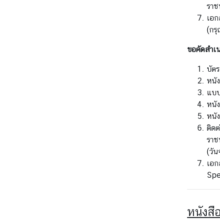
ราชท
ม
เอก
พั
(กร
น
ธ์
ขอคัดสำเน
ไ
ท
บัต
ย
หนัง
-
แบบ
ไ
หนั
อ
หนัง
ร์
ติดต
แ
ราช
ล
(วัน
น
เอก
ด์
Spe
เ
ว
หนังสื
ล