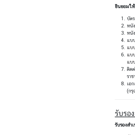
า
ยินยอมให้
ทำ
บัต
ก
หนัง
า
หนัง
ร
แบบ
/
แบบ
วั
แบบ
น
แบบ
ห
ติดต
ยุ
ราชท
ด
เอก
ติ
(กร
ด
ต่
อ
รับรอง
ส
รับรองสำเ
ถ
า