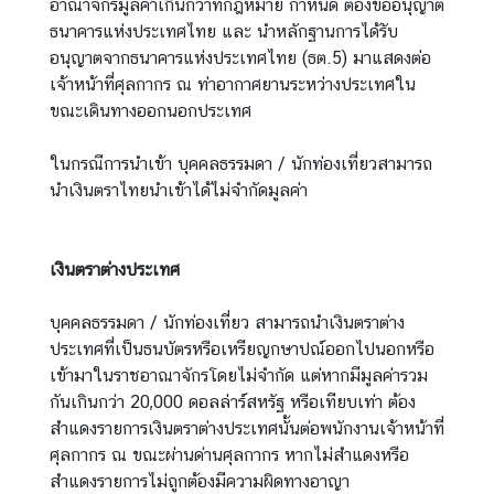
อาณาจักรมูลค่าเกินกว่าที่กฎหมาย กำหนด ต้องขออนุญาต
า
ธนาคารแห่งประเทศไทย และ นำหลักฐานการได้รับ
ร
อนุญาตจากธนาคารแห่งประเทศไทย (ธต.5) มาแสดงต่อ
ด้
เจ้าหน้าที่ศุลกากร ณ ท่าอากาศยานระหว่างประเทศใน
า
ขณะเดินทางออกนอกประเทศ
น
ก
ในกรณีการนำเข้า บุคคลธรรมดา / นักท่องเที่ยวสามารถ
ง
นำเงินตราไทยนำเข้าได้ไม่จำกัดมูลค่า
สุ
ล
เงินตราต่างประเทศ
ข้
บุคคลธรรมดา / นักท่องเที่ยว สามารถนำเงินตราต่าง
อ
ประเทศที่เป็นธนบัตรหรือเหรียญกษาปณ์ออกไปนอกหรือ
มู
เข้ามาในราชอาณาจักรโดยไม่จำกัด แต่หากมีมูลค่ารวม
ล
กันเกินกว่า 20,000 ดอลล่าร์สหรัฐ หรือเทียบเท่า ต้อง
สำ
สำแดงรายการเงินตราต่างประเทศนั้นต่อพนักงานเจ้าหน้าที่
ห
ศุลกากร ณ ขณะผ่านด่านศุลกากร หากไม่สำแดงหรือ
รั
สำแดงรายการไม่ถูกต้องมีความผิดทางอาญา
บ