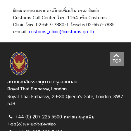
ค
ติดต่อสอบถามรายละเอียดเพิ่มเติม กรุณาติดต่อ
น
Customs Call Center โทร. 1164 หรือ Customs
ไ
Clinic โทร. 02-667-7880-1 โทรสาร 02-667-7885
ท
e-mail:
customs_clinic@customs.go.th
ย
ค
ว
า
TOP
ม
สั
ม
สถานเอกอัครราชทูต ณ กรุงลอนดอน
พั
Royal Thai Embassy, London
น
Royal Thai Embassy, 29-30 Queen's Gate, London, SW7
ธ์
5JB
ไ
ท
+44 (0) 207 225 5500 หมายเลขฉุกเฉิน
ย
+๔๔(๐)๗๙๑๘๖๕๑๗๒๐
-