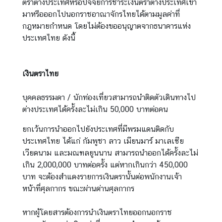
ร
ตราต่างประเทศหรือปัจจัยการชำระเงินตราต่างประเทศเข้า
า
มาหรือออกไปนอกราชอาณาจักรไทยได้ตามมูลค่าที่
ช
กฎหมายกำหนด โดยไม่ต้องขออนุญาตจากธนาคารแห่ง
ทู
ประเทศไทย ดังนี้
ต
ข่
เงินตราไทย
า
ว
บุคคลธรรมดา / นักท่องเที่ยวสามารถนำติดตัวเดินทางไป
|
ต่างประเทศได้ครั้งละไม่เกิน 50,000 บาทต่อคน
ป
ร
ยกเว้นการนำออกไปยังประเทศที่มีพรมแดนติดกับ
ะ
ประเทศไทย ได้แก่ กัมพูชา ลาว เมียนมาร์ มาเลเซีย
ก
เวียดนาม และมณฑลยูนนาน สามารถนำออกได้ครั้งละไม่
า
เกิน 2,000,000 บาทต่อครั้ง แต่หากเกินกว่า 450,000
ศ
บาท จะต้องสำแดงรายการเงินตรานั้นต่อพนักงานเจ้า
หน้าที่ศุลกากร ขณะผ่านด่านศุลกากร
บ
ริ
หากผู้โดยสารต้องการนำเงินตราไทยออกนอกราช
ก