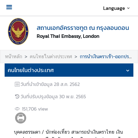
Language
เ
สถานเอกอัครราชทูต ณ กรุงลอนดอน
กี่
ย
Royal Thai Embassy, London
ว
กั
หน้าหลัก
คนไทยในต่างประเทศ
การนำเงินตราเข้า-ออกประเทศไทย
บ
ส
คนไทยในต่างประเทศ
ถ
า
วันที่นำเข้าข้อมูล
28 ส.ค. 2562
น
เ
วันที่ปรับปรุงข้อมูล
30 พ.ย. 2565
อ
151,706
view
ก
อั
ค
ร
บุคคลธรรมดา / นักท่องเที่ยว สามารถนำเงินตราไทย เงิน