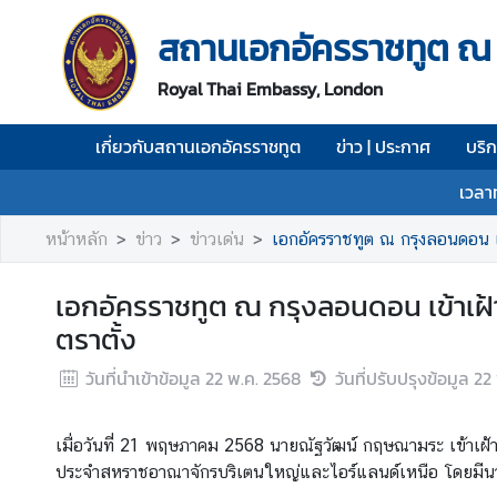
สถานเอกอัครราชทูต ณ
เ
Royal Thai Embassy, London
กี่
ย
เกี่ยวกับสถานเอกอัครราชทูต
ข่าว | ประกาศ
บริ
ว
กั
เวลา
บ
ส
หน้าหลัก
ข่าว
ข่าวเด่น
เอกอัครราชทูต ณ กรุงลอนดอน เข
ถ
า
เอกอัครราชทูต ณ กรุงลอนดอน เข้าเฝ้า
น
ตราตั้ง
เ
อ
วันที่นำเข้าข้อมูล
22 พ.ค. 2568
วันที่ปรับปรุงข้อมูล
22
ก
อั
ค
เมื่อวันที่ 21 พฤษภาคม 2568 นายณัฐวัฒน์ กฤษณามระ เข้าเฝ้าฯ
ร
ประจำสหราชอาณาจักรบริเตนใหญ่และไอร์แลนด์เหนือ โดยมีนางเ