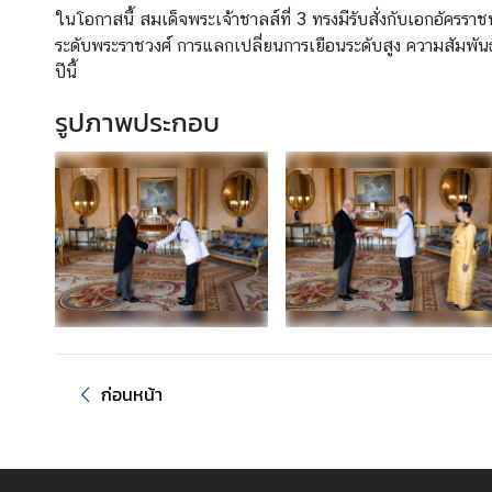
ร
ในโอกาสนี้ สมเด็จพระเจ้าชาลส์ที่ 3 ทรงมีรับสั่งกับเอกอัคร
า
ระดับพระราชวงศ์ การแลกเปลี่ยนการเยือนระดับสูง ความสัม
ช
ปีนี้
ทู
ต
รูปภาพประกอบ
ข่
า
ว
|
ป
ร
ะ
ก
า
ศ
ก่อนหน้า
บ
ริ
ก