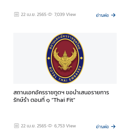
ส
ห
22 เม.ย. 2565
7,039
View
อ่านต่อ
ร
า
ช
อ
า
ณ
า
จั
ก
ร
สถานเอกอัครราชทูตฯ ขอนำเสนอรายการ
รักษ์รำ ตอนที่ ๑ “Thai Fit”
ค
ว
า
ม
22 เม.ย. 2565
6,753
View
อ่านต่อ
สั