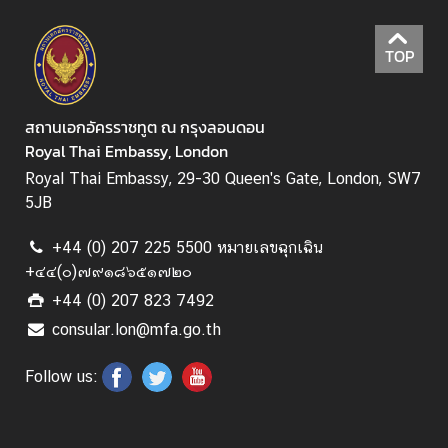
า
ทำ
TOP
ก
า
ร
สถานเอกอัครราชทูต ณ กรุงลอนดอน
/
Royal Thai Embassy, London
วั
Royal Thai Embassy, 29-30 Queen's Gate, London, SW7
น
5JB
ห
ยุ
+44 (0) 207 225 5500 หมายเลขฉุกเฉิน
ด
+๔๔(๐)๗๙๑๘๖๕๑๗๒๐
ติ
+44 (0) 207 823 7492
ด
consular.lon@mfa.go.th
ต่
อ
Follow us:
ส
ถ
า