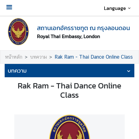
Language
เ
สถานเอกอัครราชทูต ณ กรุงลอนดอน
กี่
ย
Royal Thai Embassy, London
ว
กั
หน้าหลัก
บทความ
Rak Ram - Thai Dance Online Class
บ
ส
บทความ
ถ
า
Rak Ram - Thai Dance Online
น
Class
เ
อ
ก
อั
ค
ร