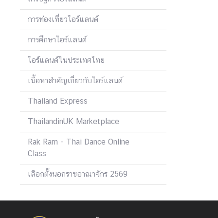
า
การท่องเที่ยวไอร์แลนด์
ร
ด้
การศึกษาไอร์แลนด์
า
น
ไอร์แลนด์ในประเทศไทย
ก
ง
เนื้อหาสำคัญเกี่ยวกับไอร์แลนด์
สุ
Thailand Express
ล
ThailandinUK Marketplace
ข้
Rak Ram - Thai Dance Online
อ
Class
มู
ล
เลือกตั้งนอกราชอาณาจักร 2569
สำ
ห
รั
บ