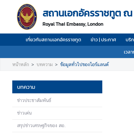
สถานเอกอัครราชทูต ณ
เ
Royal Thai Embassy, London
กี่
ย
เกี่ยวกับสถานเอกอัครราชทูต
ข่าว | ประกาศ
บริ
ว
กั
เวลา
บ
ส
หน้าหลัก
บทความ
ข้อมูลทั่วไปของไอร์แลนด์
ถ
า
น
บทความ
เ
อ
ข่าวประชาสัมพันธ์
ก
อั
ข่าวเด่น
ค
สรุปข่าวเศรษฐกิจของ สอ.
ร