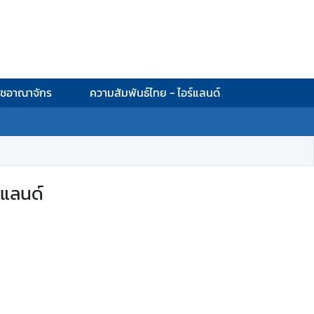
าชอาณาจักร
ความสัมพันธ์ไทย - ไอร์แลนด์
์แลนด์