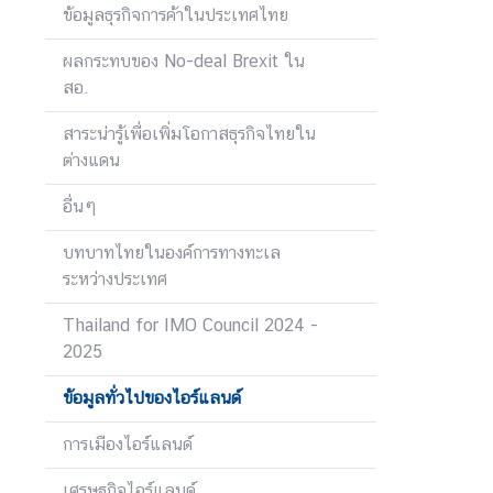
ร
ข้อมูลธุรกิจการค้าในประเทศไทย
า
ช
ผลกระทบของ No-deal Brexit ใน
ทู
สอ.
ต
สาระน่ารู้เพื่อเพิ่มโอกาสธุรกิจไทยใน
ข่
ต่างแดน
า
ว
อื่นๆ
|
บทบาทไทยในองค์การทางทะเล
ป
ระหว่างประเทศ
ร
ะ
Thailand for IMO Council 2024 -
ก
2025
า
ศ
ข้อมูลทั่วไปของไอร์แลนด์
บ
การเมืองไอร์แลนด์
ริ
ก
เศรษฐกิจไอร์แลนด์