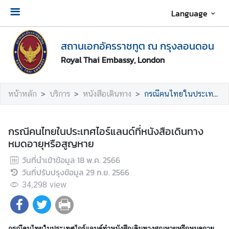
Language
เ
สถานเอกอัครราชทูต ณ กรุงลอนดอน
กี่
ย
Royal Thai Embassy, London
ว
กั
หน้าหลัก
บริการ
หนังสือเดินทาง
กรณีคนไทยในประเทศไอร์แลนด์ที่หนังสือเดินทางหมดอายุหรือสูญหาย
บ
ส
ถ
กรณีคนไทยในประเทศไอร์แลนด์ที่หนังสือเดินทาง
า
หมดอายุหรือสูญหาย
น
เ
วันที่นำเข้าข้อมูล
18 พ.ค. 2566
อ
วันที่ปรับปรุงข้อมูล
29 ก.ย. 2566
ก
34,298
view
อั
ค
ร
กรณีคนไทยในประเทศไอร์แลนด์ทำหนังสือเดินทางสูญหายหรือหมดอายุ