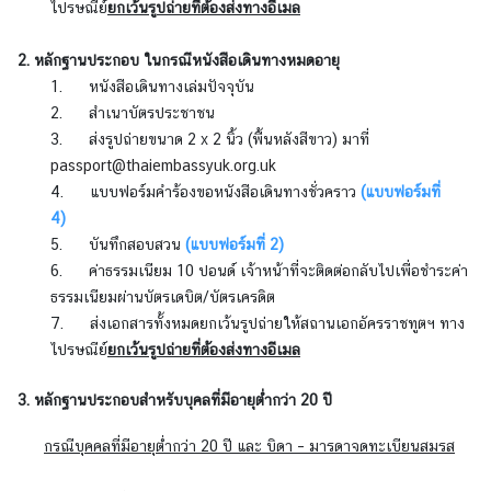
ไปรษณีย์
ยกเว้นรูปถ่ายที่ต้องส่งทางอีเมล
า
ร
2. หลักฐานประกอบ ในกรณีหนังสือเดินทางหมดอายุ
ด้
1. หนังสือเดินทางเล่มปัจจุบัน
า
2. สำเนาบัตรประชาชน
น
3. ส่งรูปถ่ายขนาด 2 x 2 นิ้ว (พื้นหลังสีขาว) มาที่
ก
passport@thaiembassyuk.org.uk
ง
4. แบบฟอร์มคำร้องขอหนังสือเดินทางชั่วคราว
(แบบฟอร์มที่
สุ
4)
ล
5. บันทึกสอบสวน
(แบบฟอร์มที่ 2
)
6. ค่าธรรมเนียม 10 ปอนด์ เจ้าหน้าที่จะติดต่อกลับไปเพื่อชำระค่า
ธรรมเนียมผ่านบัตรเดบิต/บัตรเครดิต
ข้
7. ส่งเอกสารทั้งหมดยกเว้นรูปถ่ายให้สถานเอกอัครราชทูตฯ ทาง
อ
ไปรษณีย์
ยกเว้นรูปถ่ายที่ต้องส่งทางอีเมล
มู
ล
3. หลักฐานประกอบสำหรับบุคลที่มีอายุต่ำกว่า 20 ปี
สำ
ห
กรณี
บุคคลที่มีอายุต่ำกว่า 20 ปี และ บิดา – มารดาจดทะเบียนสมรส
รั
บ