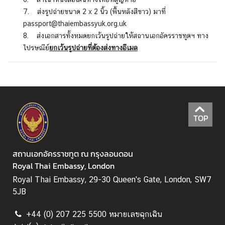
ม
7. ส่งรูปถ่ายขนาด 2 x 2 นิ้ว (พื้นหลังสีขาว) มาที่
พั
passport@thaiembassyuk.org.uk
น
8. ส่งเอกสารทั้งหมดยกเว้นรูปถ่ายให้สถานเอกอัครราชทูตฯ ทาง
ธ์
ไปรษณีย์
ยกเว้นรูปถ่ายที่ต้องส่งทางอีเมล
ไ
ท
ย
-
ไ
TOP
อ
ร์
แ
สถานเอกอัครราชทูต ณ กรุงลอนดอน
ล
Royal Thai Embassy, London
น
ด์
Royal Thai Embassy, 29-30 Queen's Gate, London, SW7
5JB
เ
ว
+44 (0) 207 225 5500 หมายเลขฉุกเฉิน
ล