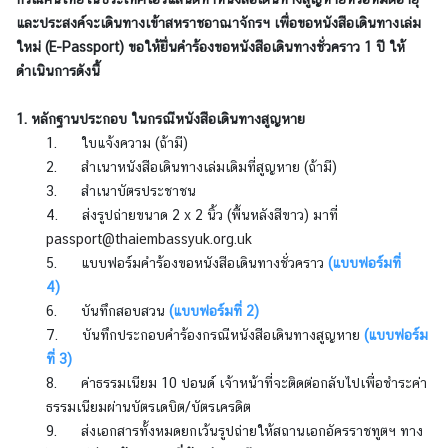
ร
และประสงค์จะเดินทางเข้าสหราชอาณาจักรฯ เพื่อขอหนังสือเดินทางเล่ม
า
ใหม่ (E-Passport) ขอให้ยื่นคำร้องขอหนังสือเดินทางชั่วคราว 1 ปี ให้
ช
ดำเนินการดังนี้
ทู
ต
1. หลักฐานประกอบ ในกรณีหนังสือเดินทางสูญหาย
ข่
1. ใบแจ้งความ (ถ้ามี)
า
2. สำเนาหนังสือเดินทางเล่มเดิมที่สูญหาย (ถ้ามี)
ว
3. สำเนาบัตรประชาชน
|
4. ส่งรูปถ่ายขนาด 2 x 2 นิ้ว (พื้นหลังสีขาว)
มาที่
ป
passport@thaiembassyuk.org.uk
ร
5. แบบฟอร์มคำร้องขอหนังสือเดินทางชั่วคราว
(แบบฟอร์มที่
ะ
4)
ก
6. บันทึกสอบสวน
(แบบฟอร์มที่ 2)
า
7. บันทึกประกอบคำร้องกรณีหนังสือเดินทางสูญหาย
(แบบฟอร์ม
ศ
ที่ 3)
8. ค่าธรรมเนียม 10 ปอนด์ เจ้าหน้าที่จะติดต่อกลับไปเพื่อชำระค่า
บ
ธรรมเนียมผ่านบัตรเดบิต/บัตรเครดิต
ริ
9. ส่งเอกสารทั้งหมดยกเว้นรูปถ่ายให้สถานเอกอัครราชทูตฯ ทาง
ก