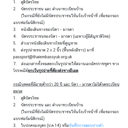
1.
สูติบัตรไทย
ค
2. บัตรประชาชน และ สำเนาทะเบียนบ้าน
น
(ในกรณีที่ยังไม่มีบัตรประชาชนให้แจ้งเจ้าหน้าที่ เพื่อขอกรอก
ไ
แบบฟอร์มนิติกรณ์)
ท
3. หนังสือเดินทางของบิดา - มารดา
ย
4. บัตรประชาชนของบิดา - มารดา (เฉพาะผู้มีสัญชาติไทย)
5. สำเนาหนังสือเดินทางไทยที่สูญหาย
ค
6. ส่งรูปถ่ายขนาด 2 x 2 นิ้ว (พื้นหลังสีขาว) มาที่
ว
passport@thaiembassyuk.org.uk
า
7. ส่งเอกสารทั้งหมดยกเว้นรูปถ่ายให้สถานเอกอัครราชทูตฯ ทาง
ม
ไปรษณีย์
ยกเว้นรูปถ่ายที่ต้องส่งทางอีเมล
สั
ม
กรณี
บุคคลที่มีอายุต่ำกว่า 20 ปี และ บิดา – มารดาไม่ได้จดทะเบียน
พั
สมรส
น
1.
สูติบัตรไทย
ธ์
2.
บัตรประชาชน และ สำเนาทะเบียนบ้าน
ไ
(ในกรณีที่ยังไม่มีบัตรประชาชนให้แจ้งเจ้าหน้าที่ เพื่อขอกรอก
ท
แบบฟอร์มนิติกรณ์)
ย
3.
ใบปกครองบุตร (ป.ค.14) หรือ
บันทึกการสอบปากคำ
-