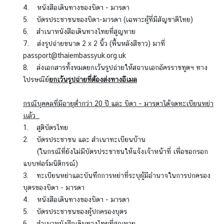
4. หนังสือเดินทางของบิดา - มารดา
ส
5. บัตรประชาชนของบิดา-มารดา (เฉพาะผู้ที่มีสัญชาติไทย)
ห
6. สำเนาหนังสือเดินทางไทยที่สูญหาย
ร
7. ส่งรูปถ่ายขนาด 2 x 2 นิ้ว (พื้นหลังสีขาว) มาที่
า
passport@thaiembassyuk.org.uk
ช
8. ส่งเอกสารทั้งหมดยกเว้นรูปถ่ายให้สถานเอกอัครราชทูตฯ ทาง
อ
ไปรษณีย์
ยกเว้นรูปถ่ายที่ต้องส่งทางอีเมล
า
ณ
กรณี
บุคคลที่มีอายุต่ำกว่า 20 ปี และ บิดา – มารดาได้จดทะเบียนหย่า
า
เเล้ว
จั
1.
สูติบัตรไทย
ก
2.
บัตรประชาชน และ สำเนาทะเบียนบ้าน
ร
(ในกรณีที่ยังไม่มีบัตรประชาชนให้แจ้งเจ้าหน้าที่ เพื่อขอกรอก
แบบฟอร์มนิติกรณ์)
ค
3. ท
ะเบียนหย่าและบันทึกการหย่าที่ระบุผู้มีอำนาจในการปกครอง
ว
บุตรของบิดา - มารดา
า
4.
หนังสือเดินทางของบิดา - มารดา
ม
5. บัตรประชาชนของผู้ปกครองบุตร
สั
6. สำเนาหนังสือเดินทางไทยที่สูญหาย