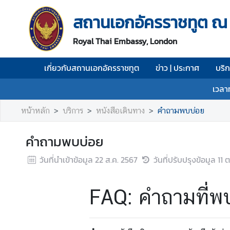
สถานเอกอัครราชทูต ณ
เ
Royal Thai Embassy, London
กี่
ย
เกี่ยวกับสถานเอกอัครราชทูต
ข่าว | ประกาศ
บริ
ว
กั
เวลา
บ
ส
หน้าหลัก
บริการ
หนังสือเดินทาง
คำถามพบบ่อย
ถ
า
คำถามพบบ่อย
น
เ
วันที่นำเข้าข้อมูล
22 ส.ค. 2567
วันที่ปรับปรุงข้อมูล
11 
อ
ก
FAQ: คำถามที่พ
อั
ค
ร