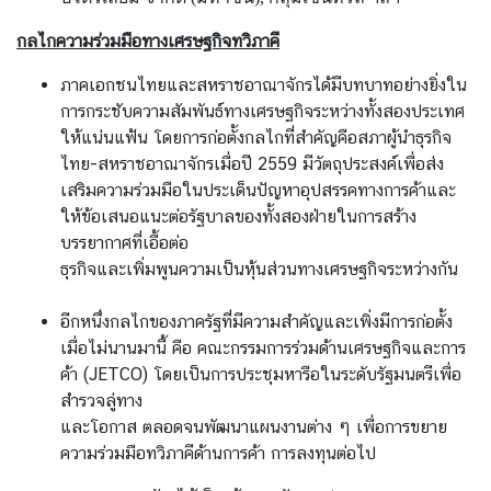
ส
กลไกความร่วมมือทางเศรษฐกิจทวิภาคี
ห
ร
ภาคเอกชนไทยและสหราชอาณาจักรได้มีบทบาทอย่างยิ่งใน
า
การกระชับความสัมพันธ์ทางเศรษฐกิจระหว่างทั้งสองประเทศ
ช
ให้แน่นแฟ้น โดยการก่อตั้งกลไกที่สำคัญคือสภาผู้นำธุรกิจ
อ
ไทย-สหราชอาณาจักรเมื่อปี 2559 มีวัตถุประสงค์เพื่อส่ง
า
เสริมความร่วมมือในประเด็นปัญหาอุปสรรคทางการค้าและ
ณ
ให้ข้อเสนอแนะต่อรัฐบาลของทั้งสองฝ่ายในการสร้าง
า
บรรยากาศที่เอื้อต่อ
จั
ธุรกิจและเพิ่มพูนความเป็นหุ้นส่วนทางเศรษฐกิจระหว่างกัน
ก
ร
อีกหนึ่งกลไกของภาครัฐที่มีความสำคัญและเพิ่งมีการก่อตั้ง
เมื่อไม่นานมานี้ คือ คณะกรรมการร่วมด้านเศรษฐกิจและการ
ค้า (JETCO) โดยเป็นการประชุมหารือในระดับรัฐมนตรีเพื่อ
ค
สำรวจลู่ทาง
ว
และโอกาส ตลอดจนพัฒนาแผนงานต่าง ๆ เพื่อการขยาย
า
ความร่วมมือทวิภาคีด้านการค้า การลงทุนต่อไป
ม
สั