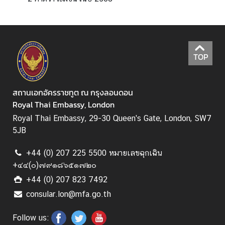
น
เ
อ
ก
TOP
อั
ค
ร
สถานเอกอัครราชทูต ณ กรุงลอนดอน
ร
Royal Thai Embassy, London
า
ช
Royal Thai Embassy, 29-30 Queen's Gate, London, SW7
ทู
5JB
ต
+44 (0) 207 225 5500 หมายเลขฉุกเฉิน
ฯ
+๔๔(๐)๗๙๑๘๖๕๑๗๒๐
T
+44 (0) 207 823 7492
h
consular.lon@mfa.go.th
a
i
Follow us:
l