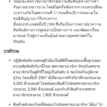
ร
ไทยและสหราชอาณาจักรมีความสัมพันธ์ทางการค้า
า
กันมาอย่างยาวนาน โดยมีจุดเริ่มต้นจากการแลกเปลี่ยน
ช
ระหว่างกันในศตวรรษที่ 17 ก่อนที่จะมีการลงนามใน
ทู
สนธิสัญญาเบาว์ริงระหว่าง
ต
ทั้งสองประเทศเมื่อปี 2398 ซึ่งถือเป็นการสถาปนาความ
สัมพันธ์ทางการทูตอย่างเป็นทางการ และพัฒนาเรื่อย
ข่
มาจนนำไปสู่ความเป็นหุ้นส่วนทางยุทธศาสตร์ใน
า
ปัจจุบัน
ว
|
การค้ารวม
ป
ปฏิสัมพันธ์ทางเศรษฐกิจถือเป็นมิติที่โดดเด่นบนพื้นฐานของ
ร
ความสัมพันธ์ทวิภาคีไทย-สหราชอาณาจักร ปัจจุบันสหราช
ะ
อาณาจักรเป็นคู่ค้าที่ใหญ่เป็นอันดับ 4 ของไทยในภูมิภาค
ก
ยุโรป โดยเมื่อปี 2567
มีปริมาณการค้าทวิภาคีรวมประมาณ
า
5,200 ล้านปอนด์ ไทยส่งออกสินค้าไปยังสหราชอาณาจักร
ศ
ประมาณ 3,300 ล้านปอนด์ และนำเข้าสินค้าจากสหราช
บ
อาณาจักรประมาณ 1,900 ล้านปอนด์
ริ
สินค้าหลักของไทยที่ส่งออกไปยังสหราชอาณาจักร ได้แก่ ไก่
ก