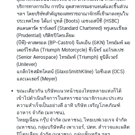
ค
บริการทางการเงิน การบิน อุตสาหกรรมยานยนต์และชิ้นส่วน
น
ฯลฯ โดยบริษัทสำคัญของ
สหราชอาณาจักรที่เข้ามาลงทุนใน
ไ
ประเทศไทย ได้แก่ บูทส์ (Boots) เอชเอสบีซี (HSBC)
ท
สแตนดาร์ด ชาร์เตอร์ (Standard Chartered) พรูเดนเชียล
ย
(Prudential) บริติชปิโตรเลียม
(บีพี)-คาสตรอล
(BP-Castrol) จีเคเอ็น (GKN) ไทรอัมพ์ มอ
ค
เตอร์ไซเคิล (Triumph Motorcycle) ซีเนียร์ แอโรสเปซ
ว
(Senior Aerospace) ไทรอัมพ์ (Triumph) ยูนิลีเวอร์
า
(Unilever)
ม
แกล็กโซสมิทไคลน์ (GlaxoSmithKline) โอซีเอส (OCS)
สั
และเมเยอร์ (Meyer)
ม
พั
ขณะเดียวกัน บริษัทแนวหน้าของไทยหลายแห่งก็ได้
น
เข้าไปดำเนินกิจการในสหราชอาณาจักรและประสบ
ธ์
ความสำเร็จเป็นอย่างดี อาทิ บริษัท เจริญโภคภัณฑ์
ไ
อาหาร จำกัด (มหาชน),
ท
ไทยยูเนี่ยน กรุ๊ป จำกัด (มหาชน), ไทยเบฟเวอเรจ จำกัด
ย
(มหาชน), กลุ่มบริษัทคิง เพาเวอร์, ปตท. สำรวจและผลิต
-
ปิโตรเลียม จำกัด (มหาชน), กลุ่มเซ็นทรัล ฯลฯ