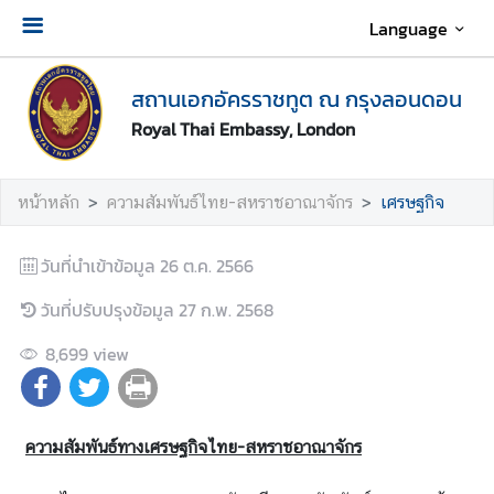
Language
เ
สถานเอกอัครราชทูต ณ กรุงลอนดอน
กี่
ย
Royal Thai Embassy, London
ว
กั
หน้าหลัก
ความสัมพันธ์ไทย-สหราชอาณาจักร
เศรษฐกิจ
บ
ส
ถ
วันที่นำเข้าข้อมูล
26 ต.ค. 2566
า
วันที่ปรับปรุงข้อมูล
27 ก.พ. 2568
น
เ
8,699
view
อ
ก
อั
ค
ความสัมพันธ์ทางเศรษฐกิจไทย-สหราชอาณาจักร
ร