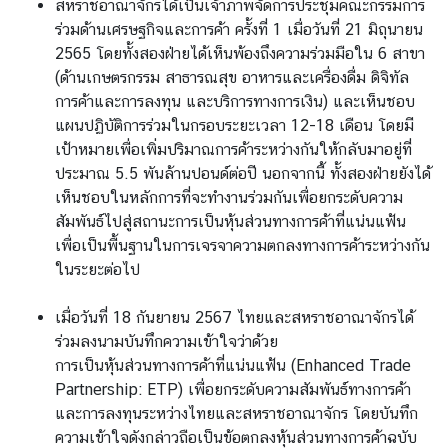
สหราชอาณาจักรได้เป็นเจ้าภาพจัดการประชุมคณะกรรมการ
ม
ร่วมด้านเศรษฐกิจและการค้า ครั้งที่ 1 เมื่อวันที่ 21 มิถุนายน
พั
2565 โดยทั้งสองฝ่ายได้เห็นพ้องถึงความร่วมมือใน 6 สาขา
น
(ด้านเกษตรกรรม สาธารณสุข อาหารและเครื่องดื่ม ดิจิทัล
ธ์
การค้าและการลงทุน และบริการทางการเงิน) และเห็นชอบ
ไ
แผนปฏิบัติการร่วมในกรอบระยะเวลา 12-18 เดือน โดยมี
ท
เป้าหมายเพื่อเพิ่มปริมาณการค้าระหว่างกันให้กลับมาอยู่ที่
ย
ประมาณ 5.5 พันล้านปอนด์ต่อปี นอกจากนี้ ทั้งสองฝ่ายยังได้
-
เห็นชอบในหลักการที่จะทำงานร่วมกันเพื่อยกระดับความ
ไ
สัมพันธ์ไปสู่สถานะการเป็นหุ้นส่วนทางการค้าที่แน่นแฟ้น
อ
เพื่อเป็นพื้นฐานในการเจรจาความตกลงทางการค้าระหว่างกัน
ร์
ในระยะต่อไป
แ
ล
เมื่อวันที่ 18 กันยายน 2567 ไทยและสหราชอาณาจักรได้
น
ร่วมลงนามบันทึกความเข้าใจว่าด้วย
ด์
การเป็นหุ้นส่วนทางการค้าที่แน่นแฟ้น (Enhanced Trade
Partnership: ETP) เพื่อยกระดับความสัมพันธ์ทางการค้า
เ
และการลงทุนระหว่างไทยและสหราชอาณาจักร โดยบันทึก
ว
ความเข้าใจดังกล่าวถือเป็นข้อตกลงหุ้นส่วนทางการค้าฉบับ
ล