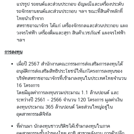
แปรรูป รถยนต์และส่วนประกอบ
อัญมณีและเครื่องประดับ
า
รถจักรยานยนต์และส่วนประกอบ ฯลฯ ขณะที่สินค้าหลักที่
ร
ไทยนำเข้า
จาก
ด้
สหราชอาณาจักร ได้แก่ เครื่องจักรกลและส่วนประกอบ แผง
า
วงจรไฟฟ้า เครื่องดื่มและสุรา
สินค้าเวชภัณฑ์ แผงจรไฟฟ้า
น
ฯลฯ
ก
ง
การลงทุน
สุ
ล
เมื่อปี 2567 สำนักงานคณะกรรมการส่งเสริมการลงทุนได้
อนุมัติการส่งเสริมสิทธิประโยชน์ให้แก่โครงการลงทุนของ
บริษัทสหราชอาณาจักรที่เข้ามาลงทุนในประเทศไทยจำนวน
ข้
16 โครงการ
อ
โดยมีมูลค่าการลงทุนรวมประมาณ 1.1 ล้านปอนด์ และ
มู
ระหว่างปี 2561 – 2566 จำนวน 120 โครงการ มูลค่าเงิน
ล
ลงทุนประมาณ 365 ล้านปอนด์ โดยส่วนใหญ่อยู่ใน
สำ
อุตสาหกรรมดิจิทัล
ห
รั
ที่ผ่านมา นักลงทุนชาวบริติชได้เข้ามาลงทุนในภาค
บ
อุตสาหกรรมชั้นนำของไทย อาทิ สาขาพลังงาน การค้าปลีก