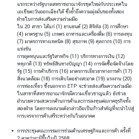
แรกระหว่างรัฐบาลสหราชอาณาจักรชุดใหม่กับประเทศใน
า
เอเชียตะวันออกเฉียงใต้ ซึ่งย้ำถึงความมุ่งมั่นของทั้งสอง
ทำ
ฝ่ายในการส่งเสริมความร่วมมือ
ก
ใน 20 สาขา ได้แก่ (1) ยานยนต์ (2) ดิจิทัล (3) การศึกษา
า
(4) มาตรฐาน (5) เกษตร อาหารและเครื่องดื่ม (6) การลงทุน
ร
(7) มาตรการทางเทคนิค (8) สุขภาพ (9) ศุลกากร (10) การ
/
แข่งขัน
วั
การอุดหนุนและรัฐวิสาหกิจ (11) บริการทางการเงิน (12)
น
พหุภาคี (13) ทรัพย์สินทางปัญญา
(14) การจัดซื้อจัดจ้างโดย
ห
รัฐ (15) การค้าบริการ (16) มาตรการเยียวยาทางการค้า (17)
ยุ
สิ่งแวดล้อม (18) การเติบโตอย่างสะอาด (19) แรงงาน (20)
ด
การท่องเที่ยว ซึ่งนอกจาก ETP จะช่วยส่งเสริมความร่วมมือ
ติ
ในสาขาที่สหราชอาณาจักรมีความเชี่ยวชาญแล้ว ยังช่วย
ด
อำนวยความสะดวกด้านการค้าและการลงทุนต่อภาคธุรกิจทั้ง
ต่
สองฝ่าย โดยการลงนามดังกล่าวถือเป็นก้าวสำคัญที่จะนำไปสู่
อ
การเจรจาการค้าเสรีระหว่างกันในอนาคต
ส
ถ
การประชุมคณะกรรมการร่วมด้านเศรษฐกิจและการค้า ครั้งที่
า
2 คาดว่าจะมีขึ้นในปี 2568