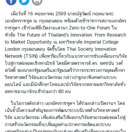
ร
า
เมื่อวันที่ 16 พฤษภาคม 2569 นายณัฐวัฒน์ กฤษณามระ
ช
เอกอัครราชทูต ณ กรุงลอนดอน พร้อมด้วยข้าราชการสถานเอกอัคร
ทู
ราชทูตฯ เข้าร่วมพิธีเปิดงานเสวนา Zero-to-One Forum ใน
ต
หัวข้อ The Future of Thailand’s Innovation: From Research
ข่
to Market Opportunity ณ มหาวิทยาลัย Imperial College
า
London กรุงลอนดอน จัดขึ้นโดย Thai Society Innovation
ว
Network (TSIN) เพื่อหารือเกี่ยวกับแนวทางการขับเคลื่อนงานวิจัย
|
ไปสู่การต่อยอดเชิงพาณิชย์ โดยมีศาสตราจารย์ ดร. ยศชนัน วงศ์
ป
สวัสดิ์ รองนายกรัฐมนตรีและรัฐมนตรีว่าการกระทรวงการอุดมศึกษา
ร
วิทยาศาสตร์ วิจัยและนวัตกรรม กล่าวปาฐกถาพิเศษผ่านระบบ
ะ
ออนไลน์ และมีนักศึกษาไทยและนักวิจัยจากหลายมหาวิทยาลัยทั่ว
ก
สหราชอาณาจักรเข้าร่วมกว่า 80 คน
า
ในโอกาสดังกล่าว เอกอัครราชทูตฯ ได้ร่วมกล่าวเปิดงานฯ โดย
ศ
เน้นย้ำถึงความสำคัญของการพัฒนาระบบนิเวศด้านวิทยาศาสตร์
บ
วิจัย และนวัตกรรม เพื่อส่งเสริมให้ผลงานวิจัยสามารถต่อยอดไปสู่
ริ
การสร้างนวัตกรรมที่จะเพิ่มมูลค่าแก่ภาคการผลิตและระบบ
ก
เศรษฐกิจอย่างเป็นรูปธรรมอันจะช่วยเสริมสร้างขีดความสามารถใน