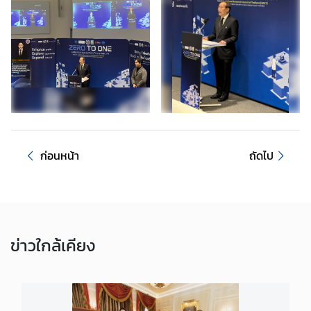
ค
น
ไ
ท
ย
ค
ว
า
ก่อนหน้า
ถัดไป
ม
สั
ม
พั
น
ข่าว
ธ์
ใกล้เคียง
ไ
ท
ย
-