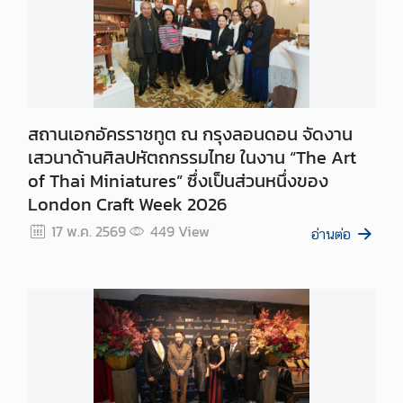
ส
ห
ร
า
ช
อ
สถานเอกอัครราชทูต ณ กรุงลอนดอน จัดงาน
า
เสวนาด้านศิลปหัตถกรรมไทย ในงาน “The Art
ณ
of Thai Miniatures” ซึ่งเป็นส่วนหนึ่งของ
า
London Craft Week 2026
จั
17 พ.ค. 2569
449
View
ก
อ่านต่อ
ร
ค
ว
า
ม
สั