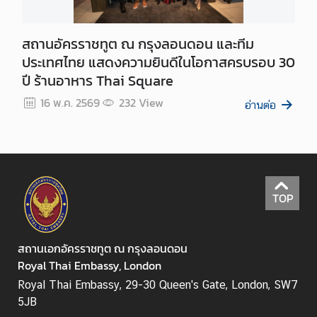
ม
พั
สถานอัครราชทูต ณ กรุงลอนดอน และทีม
น
ประเทศไทย แสดงความยินดีในโอกาสครบรอบ 30
ธ์
ปี ร้านอาหาร Thai Square
ไ
ท
16 พ.ค. 2569
232
View
อ่านต่อ
ย
-
ไ
อ
ร์
TOP
แ
ล
น
สถานเอกอัครราชทูต ณ กรุงลอนดอน
ด์
Royal Thai Embassy, London
เ
Royal Thai Embassy, 29-30 Queen's Gate, London, SW7
ว
5JB
ล