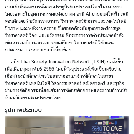
า
การแข่งขันและการพัฒนาเศรษฐกิจของประเทศไทยในระยะยาว
ร
โดยเฉพาะในอุตสาหกรรมแห่งอนาคต อาทิ AI ยานยนต์ไฟฟ้า เซมิ
ด้
คอนดักเตอร์ นวัตกรรมอาหาร วิทยาศาสตร์ชีวภาพและเทคโนโลยี
า
ชีวภาพ และพลังงานสะอาด ซึ่งสอดคล้องกับยุทธศาสตร์การทูต
น
วิทยาศาสตร์ วิจัย และนวัตกรรม ที่กระทรวงการต่างประเทศกำลัง
ก
พัฒนาร่วมกับกระทรวงการอุดมศึกษา วิทยาศาสตร์ วิจัยและ
ง
นวัตกรรม และหน่วยงานที่เกี่ยวข้อง
สุ
อนึ่ง Thai Society Innovation Network (TSIN) ก่อตั้งขึ้น
ล
เมื่อเดือนกุมภาพันธ์ 2566 โดยมีวัตถุประสงค์เพื่อเป็นเครือข่าย
เชื่อมโยงนักศึกษาไทยในสหราชอาณาจักรที่ศึกษาในสาขา
ข้
วิทยาศาสตร์ เทคโนโลยี วิศวกรรมศาสตร์ คณิตศาสตร์ และธุรกิจ
อ
ผ่านการจัดกิจกรรมที่ส่งเสริมการพัฒนาศักยภาพและความก้าวหน้า
มู
ด้านนวัตกรรมของประเทศไทย
ล
รูปภาพประกอบ
สำ
ห
รั
บ