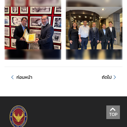
า
ร
ด้
า
น
ก
ง
สุ
ล
ก่อนหน้า
ถัดไป
ข้
อ
มู
ล
สำ
ห
TOP
รั
บ