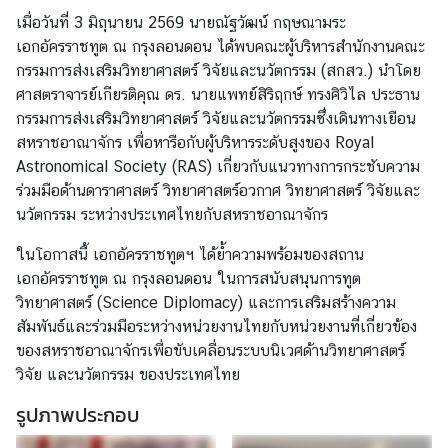
ร
เมื่อวันที่ 3 มิถุนายน 2569 นายณัฐวัฒน์ กฤษณามระ
า
เอกอัครราชทูต ณ กรุงลอนดอน ได้พบคณะผู้บริหารสำนักงานคณะ
ช
กรรมการส่งเสริมวิทยาศาสตร์ วิจัยและนวัตกรรม (สกสว.) นำโดย
ทู
ศาสตราจารย์เกียรติคุณ ดร. นายแพทย์สิริฤกษ์ ทรงศิวิไล ประธาน
ต
กรรมการส่งเสริมวิทยาศาสตร์ วิจัยและนวัตกรรมซึ่งเดินทางเยือน
ข่
สหราชอาณาจักร เพื่อหารือกับผู้บริหารระดับสูงของ Royal
า
Astronomical Society (RAS) เกี่ยวกับแนวทางการกระชับความ
ว
ร่วมมือด้านดาราศาสตร์ วิทยาศาสตร์อวกาศ วิทยาศาสตร์ วิจัยและ
|
นวัตกรรม ระหว่างประเทศไทยกับสหราชอาณาจักร
ป
ในโอกาสนี้ เอกอัครราชทูตฯ ได้ย้ำความพร้อมของสถาน
ร
เอกอัครราชทูต ณ กรุงลอนดอน ในการสนับสนุนการทูต
ะ
วิทยาศาสตร์ (Science Diplomacy) และการเสริมสร้างความ
ก
สัมพันธ์และร่วมมือระหว่างหน่วยงานไทยกับหน่วยงานที่เกี่ยวข้อง
า
ของสหราชอาณาจักรเพื่อขับเคลื่อนระบบนิเวศด้านวิทยาศาสตร์
ศ
วิจัย และนวัตกรรม ของประเทศไทย
บ
รูปภาพประกอบ
ริ
ก