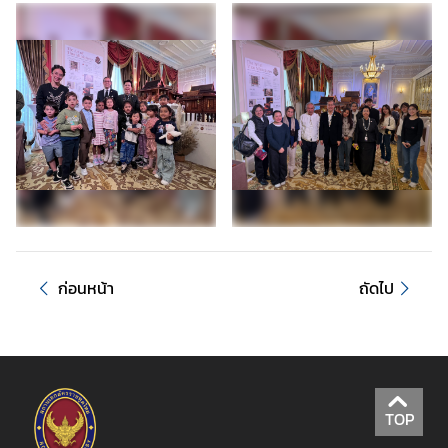
า
ร
ด้
า
น
ก
ง
สุ
ล
ข้
ก่อนหน้า
ถัดไป
อ
มู
ล
สำ
ห
TOP
รั
บ