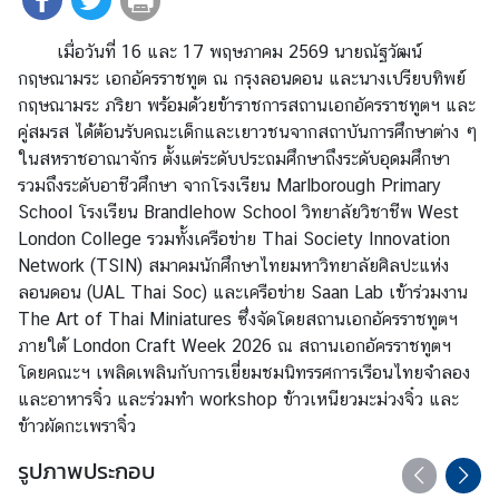
ร
า
เมื่อวันที่ 16 และ 17 พฤษภาคม 2569 นายณัฐวัฒน์
ช
กฤษณามระ เอกอัครราชทูต ณ กรุงลอนดอน
และนางเปรียบทิพย์
ทู
กฤษณามระ ภริยา พร้อมด้วยข้าราชการสถานเอกอัครราชทูตฯ และ
ต
คู่สมรส
ได้ต้อนรับคณะเด็กและเยาวชนจากสถาบันการศึกษาต่าง ๆ
ข่
ในสหราชอาณาจักร ตั้งแต่ระดับประถมศึกษา
ถึงระดับอุดมศึกษา
า
รวมถึงระดับอาชีวศึกษา จากโรงเรียน Marlborough Primary
ว
School โรงเรียน Brandlehow School วิทยาลัยวิชาชีพ West
|
London College รวมทั้งเครือข่าย Thai Society Innovation
ป
Network (TSIN) สมาคมนักศึกษาไทยมหาวิทยาลัยศิลปะแห่ง
ร
ลอนดอน (UAL Thai Soc) และเครือข่าย Saan Lab เข้าร่วมงาน
ะ
The Art of Thai Miniatures ซึ่งจัดโดยสถานเอกอัครราชทูตฯ
ก
ภายใต้ London Craft Week 2026 ณ สถานเอกอัครราชทูตฯ
า
โดยคณะฯ เพลิดเพลินกับการเยี่ยมชมนิทรรศการเรือนไทยจำลอง
ศ
และอาหารจิ๋ว และร่วมทำ workshop ข้าวเหนียวมะม่วงจิ๋ว และ
ข้าวผัดกะเพราจิ๋ว
บ
รูปภาพประกอบ
ริ
ก