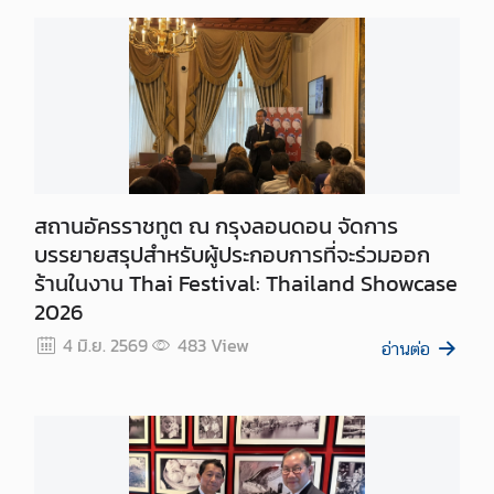
ส
ห
ร
า
ช
อ
า
ณ
สถานอัครราชทูต ณ กรุงลอนดอน จัดการ
า
บรรยายสรุปสำหรับผู้ประกอบการที่จะร่วมออก
จั
ร้านในงาน Thai Festival: Thailand Showcase
ก
2026
ร
4 มิ.ย. 2569
483
View
อ่านต่อ
ค
ว
า
ม
สั