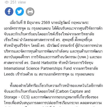
ร
251
view
า
ช
ทู
เมื่อวันที่ 8 มิถุนายน 2569 นายณัฐวัฒน์ กฤษณามระ
ต
เอกอัครราชทูต ณ กรุงลอนดอน ได้ต้อนรับคณะจากศูนย์วิจัยการดัก
ข่
จับและกักเก็บคาร์บอนไดออกไซด์เชียงใหม่จากมหาวิทยาลัย
า
เชียงใหม่ นำโดยรองศาสตราจารย์ ดร. สุพฤทธิ์ ตั้งพฤทธิ์กุล
ว
หัวหน้าศูนย์วิจัยฯ โดยมี ดร. ณิรวัฒน์ ธรรมจักร์ ผู้อำนวยการหน่วย
|
บริหารและจัดการทุนด้านการพัฒนากำลังคน และทุนด้านการพัฒนา
ป
สถาบันอุดมศึกษา การวิจัยและการสร้างนวัตกรรม (บพค.) และรอง
ร
ศาสตราจารย์ ดร. David Harbottle หัวหน้าโครงการวิจัยทุน
ะ
International Science Partnerships Fund จากมหาวิทยาลัย
ก
Leeds เข้าร่วมด้วย ณ สถานเอกอัครราชทูต ณ กรุงลอนดอน
า
ศ
ทั้งสองฝ่ายได้หารือเกี่ยวกับความก้าวหน้าของเทคโนโลยีการดัก
จับและกักเก็บคาร์บอนไดออกไซด์ (Carbon Capture and
บ
Storage - CCS) และการพัฒนากกรอบกฎหมายที่เกี่ยวข้องของ
ริ
ไทยเพื่อสนับสนุนการลดการปล่อยก๊าซเรือนกระจก ตลอดจนความ
ก