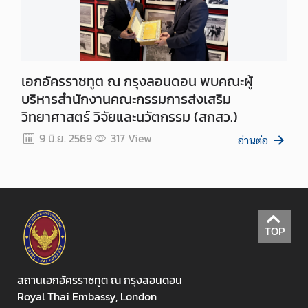
ม
พั
น
ธ์
เอกอัครราชทูต ณ กรุงลอนดอน พบคณะผู้
ไ
ท
บริหารสำนักงานคณะกรรมการส่งเสริม
ย
วิทยาศาสตร์ วิจัยและนวัตกรรม (สกสว.)
-
9 มิ.ย. 2569
317
View
อ่านต่อ
ไ
อ
ร์
แ
ล
น
TOP
ด์
เ
สถานเอกอัครราชทูต ณ กรุงลอนดอน
ว
Royal Thai Embassy, London
ล