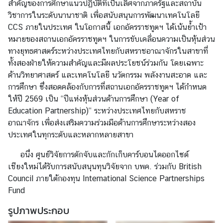
สำคัญของการศึกษาแนวปฏิบัติที่เป็นเลิศจากภาครัฐและสถาบัน
า
วิชาการในระดับนานาชาติ เพื่อสนับสนุนการพัฒนาเทคโนโลยี
ร
CCS ภายในประเทศ ในโอกาสนี้ เอกอัครราชทูตฯ ได้เน้นย้ำเป้า
ด้
หมายของสถานเอกอัครราชทูตฯ ในการขับเคลื่อนความเป็นหุ้นส่วน
า
ทางยุทธศาสตร์ระหว่างประเทศไทยกับสหราชอาณาจักรในสาขาที่
น
ทั้งสองฝ่ายให้ความสำคัญและมีผลประโยชน์ร่วมกัน โดยเฉพาะ
ก
ด้านวิทยาศาสตร์ และเทคโนโลยี นวัตกรรม พลังงานสะอาด และ
ง
การศึกษา ซึ่งสอดคล้องกับการที่สถานเอกอัครราชทูตฯ ได้กำหนด
สุ
ให้ปี 2569 เป็น “ปีแห่งหุ้นส่วนด้านการศึกษา (Year of
ล
Education Partnership)“ ระหว่างประเทศไทยกับสหราช
อาณาจักร เพื่อส่งเสริมความร่วมมือด้านการศึกษาระหว่างสอง
ประเทศในทุกระดับและหลากหลายสาขา
ข้
อ
อนึ่ง ศูนย์วิจัยการดักจับและกักเก็บคาร์บอนไดออกไซด์
มู
เชียงใหม่ได้รับการสนับสนุนทุนวิจัยจาก บพค. ร่วมกับ British
ล
Council ภายใต้กองทุน International Science Partnerships
สำ
Fund
ห
รูปภาพประกอบ
รั
บ