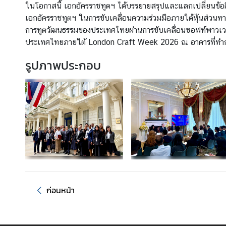
ร
ในโอกาสนี้ เอกอัครราชทูตฯ ได้บรรยายสรุปและแลกเปลี่ยนข้อค
า
เอกอัครราชทูตฯ ในการขับเคลื่อนความร่วมมือภายใต้หุ้นส่ว
ช
การทูตวัฒนธรรมของประเทศไทยผ่านการขับเคลื่อนซอฟท์พาวเวอ
ทู
ประเทศไทยภายใต้ London Craft Week 2026 ณ อาคารที่ทำ
ต
รูปภาพประกอบ
ข่
า
ว
|
ป
ร
ะ
ก
า
ศ
ก่อนหน้า
บ
ริ
ก