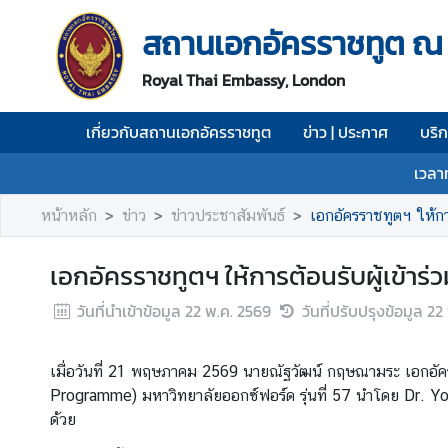
สถานเอกอัครราชทูต ณ
เ
Royal Thai Embassy, London
กี่
ย
เกี่ยวกับสถานเอกอัครราชทูต
ข่าว | ประกาศ
บริ
ว
กั
เวลา
บ
ส
หน้าหลัก
ข่าว
ข่าวประชาสัมพันธ์
เอกอัครราชทูตฯ ให้การ
ถ
า
เอกอัครราชทูตฯ ให้การต้อนรับผู้เข้าร
น
เ
วันที่นำเข้าข้อมูล
22 พ.ค. 2569
วันที่ปรับปรุงข้อมูล
22
อ
ก
เมื่อวันที่ 21 พฤษภาคม 2569 นายณัฐวัฒน์ กฤษณามระ เอกอัค
อั
Programme) มหาวิทยาลัยออกซ์ฟอร์ด รุ่นที่ 57 นำโดย Dr. Yol
ค
ด้วย
ร