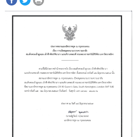
ร
า
ช
ทู
ต
ข่
า
ว
|
ป
ร
ะ
ก
า
ศ
บ
ริ
ก