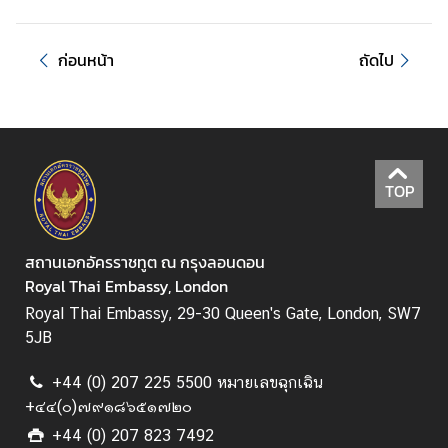
ค
น
ก่อนหน้า
ถัดไป
ไ
ท
ย
ค
ว
TOP
า
ม
สั
สถานเอกอัครราชทูต ณ กรุงลอนดอน
ม
Royal Thai Embassy, London
พั
Royal Thai Embassy, 29-30 Queen's Gate, London, SW7
น
5JB
ธ์
ไ
+44 (0) 207 225 5500 หมายเลขฉุกเฉิน
ท
+๔๔(๐)๗๙๑๘๖๕๑๗๒๐
ย
+44 (0) 207 823 7492
-