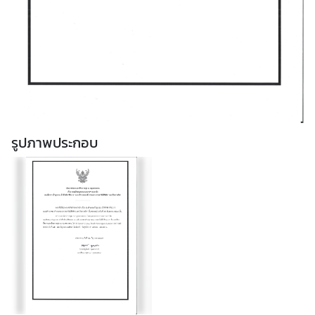
า
ร
ด้
า
น
ก
ง
สุ
รูปภาพประกอบ
ล
ข้
อ
มู
ล
สำ
ห
รั
บ