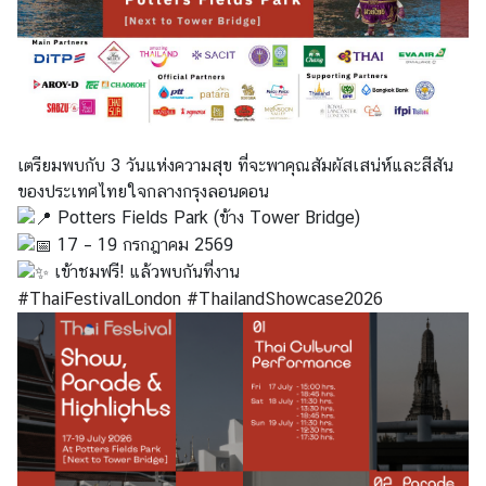
า
ร
ด้
า
น
ก
เตรียมพบกับ 3 วันแห่งความสุข ที่จะพาคุณสัมผัสเสน่ห์และสีสัน
ง
ของประเทศไทยใจกลางกรุงลอนดอน
สุ
Potters Fields Park (ข้าง Tower Bridge)
ล
17 – 19 กรกฎาคม 2569
เข้าชมฟรี! แล้วพบกันที่งาน
ข้
#ThaiFestivalLondon
#ThailandShowcase2026
อ
มู
ล
สำ
ห
รั
บ