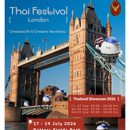
ร
า
ช
ทู
ต
ข่
า
ว
|
ป
ร
ะ
ก
า
ศ
บ
ริ
ก