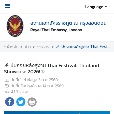
Language
เ
สถานเอกอัครราชทูต ณ กรุงลอนดอน
กี่
ย
Royal Thai Embassy, London
ว
กั
หน้าหลัก
ข่าว
ข่าวเด่น
🎉 นับถอยหลังสู่งาน Thai Festival: Thailand Showcase 2026! ✨
บ
ส
ถ
🎉 นับถอยหลังสู่งาน Thai Festival: Thailand
า
Showcase 2026! ✨
น
เ
วันที่นำเข้าข้อมูล
3 ก.ค. 2569
อ
วันที่ปรับปรุงข้อมูล
14 ก.ค. 2569
ก
413
view
อั
ค
ร