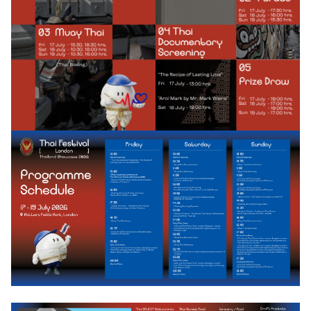
ค
น
ไ
ท
ย
ค
ว
า
ม
สั
ม
พั
น
ธ์
ไ
ท
ย
-