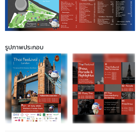
ส
ห
ร
า
ช
อ
รูปภาพประกอบ
า
ณ
า
จั
ก
ร
ค
ว
า
ม
สั