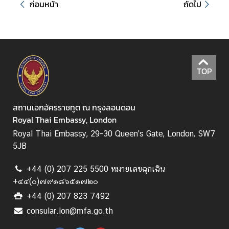
ก่อนหน้า
ถัดไป
ม
พั
น
ธ์
ไ
TOP
ท
ย
-
สถานเอกอัครราชทูต ณ กรุงลอนดอน
ไ
Royal Thai Embassy, London
อ
ร์
Royal Thai Embassy, 29-30 Queen's Gate, London, SW7
แ
5JB
ล
น
+44 (0) 207 225 5500 หมายเลขฉุกเฉิน
ด์
+๔๔(๐)๗๙๑๘๖๕๑๗๒๐
+44 (0) 207 823 7492
เ
consular.lon@mfa.go.th
ว
ล