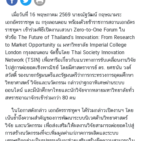
ร
า
เมื่อวันที่ 16 พฤษภาคม 2569 นายณัฐวัฒน์ กฤษณามระ
ช
เอกอัครราชทูต ณ กรุงลอนดอน พร้อมด้วยข้าราชการสถานเอกอัคร
ทู
ราชทูตฯ เข้าร่วมพิธีเปิดงานเสวนา Zero-to-One Forum ใน
ต
หัวข้อ The Future of Thailand’s Innovation: From Research
ข่
to Market Opportunity ณ มหาวิทยาลัย Imperial College
า
London กรุงลอนดอน จัดขึ้นโดย Thai Society Innovation
ว
Network (TSIN) เพื่อหารือเกี่ยวกับแนวทางการขับเคลื่อนงานวิจัย
|
ไปสู่การต่อยอดเชิงพาณิชย์ โดยมีศาสตราจารย์ ดร. ยศชนัน วงศ์
ป
สวัสดิ์ รองนายกรัฐมนตรีและรัฐมนตรีว่าการกระทรวงการอุดมศึกษา
ร
วิทยาศาสตร์ วิจัยและนวัตกรรม กล่าวปาฐกถาพิเศษผ่านระบบ
ะ
ออนไลน์ และมีนักศึกษาไทยและนักวิจัยจากหลายมหาวิทยาลัยทั่ว
ก
สหราชอาณาจักรเข้าร่วมกว่า 80 คน
า
ในโอกาสดังกล่าว เอกอัครราชทูตฯ ได้ร่วมกล่าวเปิดงานฯ โดย
ศ
เน้นย้ำถึงความสำคัญของการพัฒนาระบบนิเวศด้านวิทยาศาสตร์
บ
วิจัย และนวัตกรรม เพื่อส่งเสริมให้ผลงานวิจัยสามารถต่อยอดไปสู่
ริ
การสร้างนวัตกรรมที่จะเพิ่มมูลค่าแก่ภาคการผลิตและระบบ
ก
เศรษฐกิจอย่างเป็นรูปธรรมอันจะช่วยเสริมสร้างขีดความสามารถใน