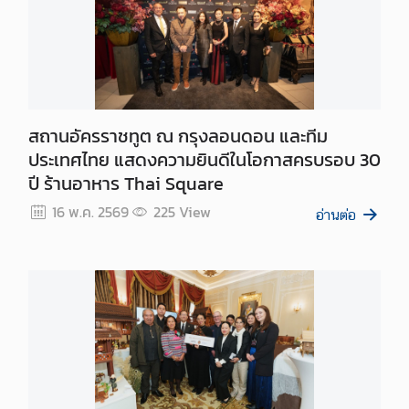
ส
ห
ร
า
ช
อ
สถานอัครราชทูต ณ กรุงลอนดอน และทีม
า
ประเทศไทย แสดงความยินดีในโอกาสครบรอบ 30
ณ
ปี ร้านอาหาร Thai Square
า
16 พ.ค. 2569
225
View
จั
อ่านต่อ
ก
ร
ค
ว
า
ม
สั