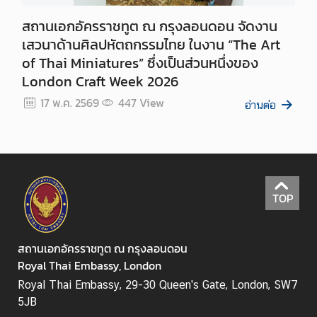
ม
สถานเอกอัครราชทูต ณ กรุงลอนดอน จัดงาน
พั
เสวนาด้านศิลปหัตถกรรมไทย ในงาน “The Art
น
of Thai Miniatures” ซึ่งเป็นส่วนหนึ่งของ
ธ์
London Craft Week 2026
ไ
ท
17 พ.ค. 2569
447
View
อ่านต่อ
ย
-
ไ
อ
ร์
TOP
แ
ล
น
สถานเอกอัครราชทูต ณ กรุงลอนดอน
ด์
Royal Thai Embassy, London
เ
Royal Thai Embassy, 29-30 Queen's Gate, London, SW7
ว
5JB
ล