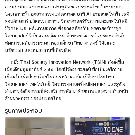
า
การแข่งขันและการพัฒนาเศรษฐกิจของประเทศไทยในระยะยาว
ร
โดยเฉพาะในอุตสาหกรรมแห่งอนาคต อาทิ AI ยานยนต์ไฟฟ้า เซมิ
ด้
คอนดักเตอร์ นวัตกรรมอาหาร วิทยาศาสตร์ชีวภาพและเทคโนโลยี
า
ชีวภาพ และพลังงานสะอาด ซึ่งสอดคล้องกับยุทธศาสตร์การทูต
น
วิทยาศาสตร์ วิจัย และนวัตกรรม ที่กระทรวงการต่างประเทศกำลัง
ก
พัฒนาร่วมกับกระทรวงการอุดมศึกษา วิทยาศาสตร์ วิจัยและ
ง
นวัตกรรม และหน่วยงานที่เกี่ยวข้อง
สุ
อนึ่ง Thai Society Innovation Network (TSIN) ก่อตั้งขึ้น
ล
เมื่อเดือนกุมภาพันธ์ 2566 โดยมีวัตถุประสงค์เพื่อเป็นเครือข่าย
เชื่อมโยงนักศึกษาไทยในสหราชอาณาจักรที่ศึกษาในสาขา
ข้
วิทยาศาสตร์ เทคโนโลยี วิศวกรรมศาสตร์ คณิตศาสตร์ และธุรกิจ
อ
ผ่านการจัดกิจกรรมที่ส่งเสริมการพัฒนาศักยภาพและความก้าวหน้า
มู
ด้านนวัตกรรมของประเทศไทย
ล
รูปภาพประกอบ
สำ
ห
รั
บ