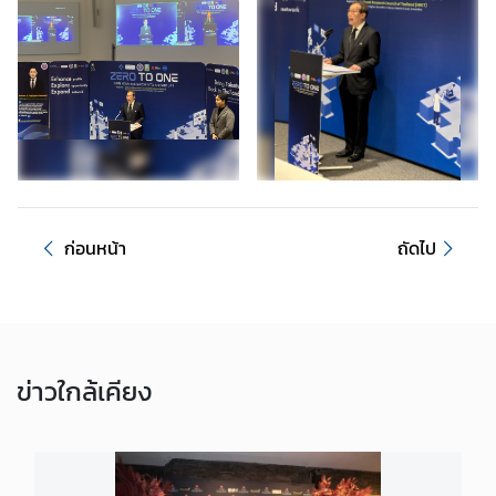
ค
น
ไ
ท
ย
ค
ว
า
ก่อนหน้า
ถัดไป
ม
สั
ม
พั
น
ข่าว
ธ์
ใกล้เคียง
ไ
ท
ย
-