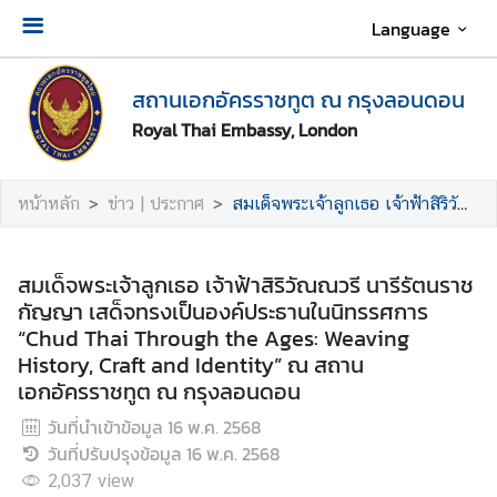
Language
เ
สถานเอกอัครราชทูต ณ กรุงลอนดอน
กี่
ย
Royal Thai Embassy, London
ว
กั
หน้าหลัก
ข่าว | ประกาศ
สมเด็จพระเจ้าลูกเธอ เจ้าฟ้าสิริวัณณวรี นารีรัตนราชกัญญา เสด็จทรงเป็นองค์ประธานในนิทรรศการ “Chud Thai Through the Ages: Weaving History, Craft and Identity” ณ สถานเอกอัครราชทูต ณ กรุงลอนดอน
บ
ส
ถ
สมเด็จพระเจ้าลูกเธอ เจ้าฟ้าสิริวัณณวรี นารีรัตนราช
า
กัญญา เสด็จทรงเป็นองค์ประธานในนิทรรศการ
น
“Chud Thai Through the Ages: Weaving
เ
History, Craft and Identity” ณ สถาน
อ
เอกอัครราชทูต ณ กรุงลอนดอน
ก
อั
วันที่นำเข้าข้อมูล
16 พ.ค. 2568
ค
วันที่ปรับปรุงข้อมูล
16 พ.ค. 2568
ร
2,037
view