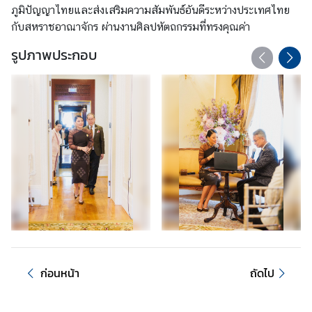
ภูมิปัญญาไทยและส่งเสริมความสัมพันธ์อันดีระหว่างประเทศไทย
ค
กับสหราชอาณาจักร ผ่านงานศิลปหัตถกรรมที่ทรงคุณค่า
น
ไ
รูปภาพประกอบ
ท
ย
ค
ว
า
ม
สั
ม
พั
น
ธ์
ไ
ก่อนหน้า
ถัดไป
ท
ย
-