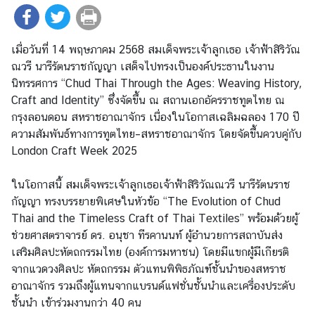
ร
า
ช
เมื่อวันที่ 14 พฤษภาคม 2568 สมเด็จพระเจ้าลูกเธอ เจ้าฟ้าสิริวัณ
ทู
ณวรี นารีรัตนราชกัญญา เสด็จไปทรงเป็นองค์ประธานในงาน
ต
นิทรรศการ “Chud Thai Through the Ages: Weaving History,
ข่
Craft and Identity” ซึ่งจัดขึ้น ณ สถานเอกอัครราชทูตไทย ณ
า
กรุงลอนดอน สหราชอาณาจักร เนื่องในโอกาสเฉลิมฉลอง 170 ปี
ว
ความสัมพันธ์ทางการทูตไทย–สหราชอาณาจักร โดยจัดขึ้นควบคู่กับ
|
London Craft Week 2025
ป
ร
ในโอกาสนี้ สมเด็จพระเจ้าลูกเธอเจ้าฟ้าสิริวัณณวรี นารีรัตนราช
ะ
กัญญา ทรงบรรยายพิเศษในหัวข้อ
“The Evolution of Chud
ก
Thai and the Timeless Craft of Thai Textiles” พร้อมด้วยผู้
า
ช่วยศาสตราจารย์ ดร. อนุชา ทีรคานนท์ ผู้อำนวยการสถาบันส่ง
ศ
เสริมศิลปะหัตถกรรมไทย (องค์การมหาชน) โดยมีแขกผู้มีเกียรติ
จากแวดวงศิลปะ หัตถกรรม ตัวแทนพิพิธภัณฑ์ชั้นนำของสหราช
บ
อาณาจักร รวมถึงผู้แทนจากแบรนด์แฟชั่นชั้นนำและเครื่องประดับ
ริ
ชั้นนำ เข้าร่วมงานกว่า 40 คน
ก