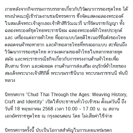
า
ภายหลังจากกิจกรรมการบรรยายเกี่ยวกับวิวัฒนาการของชุดไทย ได้
ร
ทรงนำคณะผู้เข้าร่วมงานชมนิทรรศการ ซึ่งจัดแสดงฉลองพระองค์
ด้
ในสมเด็จพระเจ้าลูกเธอเจ้าฟ้าสิริวัณณวรี นารีรัตนราชกัญญา ทั้ง
า
ฉลองพระองค์ชุดไทยพระราชนิยม ฉลองพระองค์ผ้าไทยประยุกต์
น
และ เครื่องแต่งกายผ้าไทย ที่ออกแบบโดยดีไซเนอร์ชื่อดังของไทย
ก
ตลอดจนผ้าทอหายาก และผ้าทอลายไทยที่ทรงออกแบบ สะท้อนถึง
ง
วิวัฒนาการของชุดไทย ความงดงามของผ้าไทยในหลากหลายยุค
สุ
สมัย และพระราชกรณียกิจเกี่ยวกับการทรงงานด้านผ้าไทยเพื่อ
ล
สืบสาน รักษา และต่อยอด งานด้านการส่งเสริม อนุรักษ์ผ้าไทยของ
สมเด็จพระนางเจ้าสิริกิติ์ พระบรมราชินีนาถ พระบรมราชชนนี พันปี
หลวง
ข้
อ
นิทรรศการ “Chud Thai Through the Ages: Weaving History,
มู
Craft and Identity” เปิดให้ประชาชนทั่วไปเข้าชม ตั้งแต่วันนี้ ถึง
ล
วันที่ 18 พฤษภาคม 2568 เวลา 10.00 – 17.00 น. ณ สถาน
สำ
เอกอัครราชทูตไทย ณ กรุงลอนดอน โดย ไม่เสียค่าใช้จ่าย
ห
รั
นิทรรศการครั้งนี้ นับเป็นโอกาสสำคัญในการเผยแพร่มรดก
บ