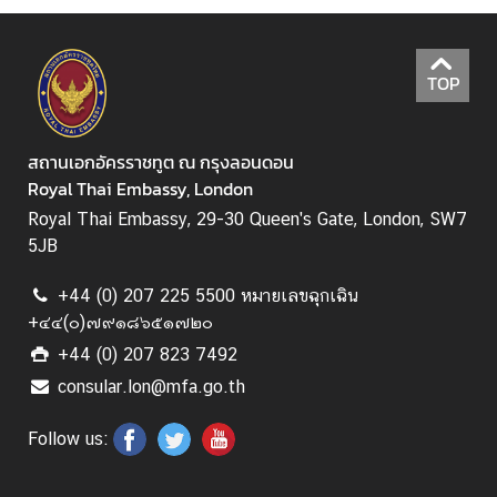
ส
ห
ร
TOP
า
ช
อ
สถานเอกอัครราชทูต ณ กรุงลอนดอน
า
Royal Thai Embassy, London
ณ
Royal Thai Embassy, 29-30 Queen's Gate, London, SW7
า
5JB
จั
ก
+44 (0) 207 225 5500 หมายเลขฉุกเฉิน
ร
+๔๔(๐)๗๙๑๘๖๕๑๗๒๐
+44 (0) 207 823 7492
ค
consular.lon@mfa.go.th
ว
า
Follow us:
ม
สั